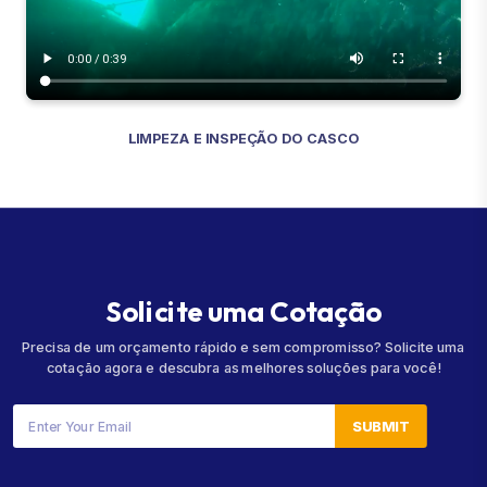
LIMPEZA E INSPEÇÃO DO CASCO
S
o
l
i
c
i
t
e
u
m
a
C
o
t
a
ç
ã
o
Precisa de um orçamento rápido e sem compromisso? Solicite uma
cotação agora e descubra as melhores soluções para você!
SUBMIT