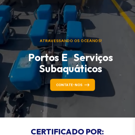
ATRAVESSANDO OS OCEANOS!
Portos E Serviços
Subaquáticos
CONTATE-NOS
C
E
R
T
I
F
I
C
A
D
O
P
O
R
: